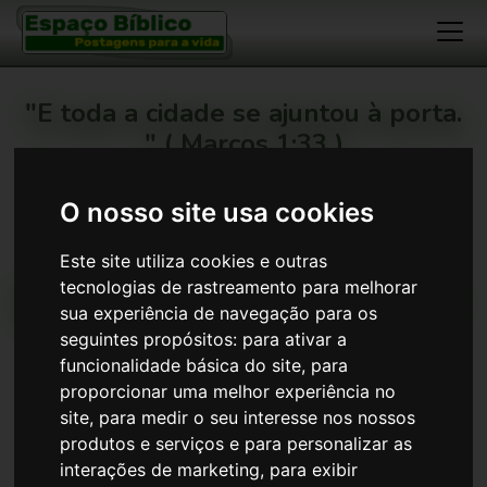
"E toda a cidade se ajuntou à porta.
" ( Marcos 1:33 )
...:! Que este seja mais um meio !:...
O nosso site usa cookies
Espaço Bíblico
>
Devocionais
>
A Fé Pela Qual Eu Vivo
>
Sinais em terra e mar
Este site utiliza cookies e outras
Sinais em terra e mar
tecnologias de rastreamento para melhorar
sua experiência de navegação para os
seguintes propósitos:
para ativar a
funcionalidade básica do site
,
para
Item grátis
proporcionar uma melhor experiência no
site
,
para medir o seu interesse nos nossos
produtos e serviços e para personalizar as
Data de publicação:
2024/12/05
interações de marketing
,
para exibir