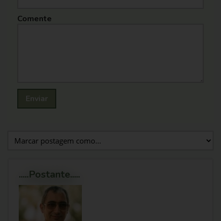
Comente
Enviar
.....Postante.....