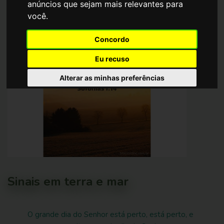
Localização :
Santarém, Portugal
anúncios que sejam mais relevantes para
você
.
Concordo
Eu recuso
Alterar as minhas preferências
Sinais em terra e mar
O grande dia do Senhor está perto, está perto, e