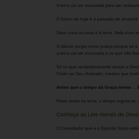
A terra vai ser evacuada para ser restau
O futuro de hoje é o passado de amanhã.
Deus criou os céus e a terra. Nela criou 
O dilúvio surgiu como justiça porque só 
a terra vai ser evacuada e os que não fo
Só os que verdadeiramente amam a Deus s
Cristo ao Seu chamado, mesmo que mortos
Antes que o tempo da Graça termie
...
E
Pelos sinais na terra, o tempo esgota-se.
Conheça as Leis morais de Deus 
O Consolador que é o Espírito Santo está