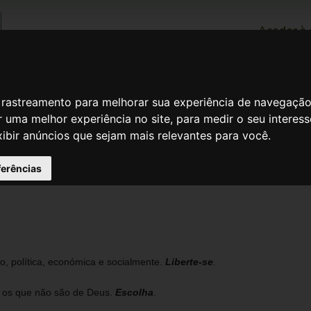
Aceder à 
a a cidade se ajuntou à porta. " ( Marcos
de rastreamento para melhorar sua experiência de navegaçã
 uma melhor experiência no site
,
para medir o seu interes
...:! Que este seja mais um meio !:...
xibir anúncios que sejam mais relevantes para você
.
ferências
o, política, económica e socialmente.
Liberte-se
.
e os que não são de Deus.
Escolha
.