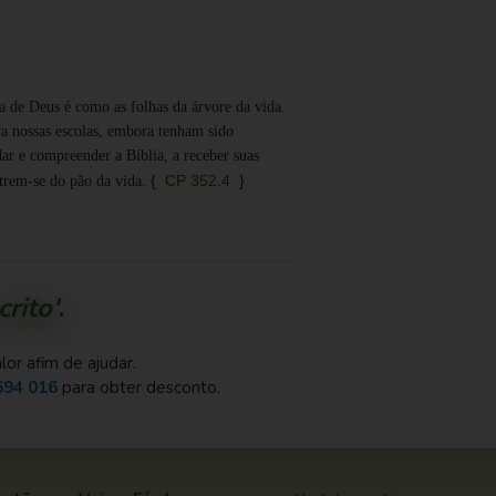
a de Deus é como as folhas da árvore da vida.
ra nossas escolas, embora tenham sido
ar e compreender a Bíblia, a receber suas
{
CP 352.4
}
utrem-se do pão da vida.
rito'
.
or afim de ajudar.
694 016
para obter desconto.