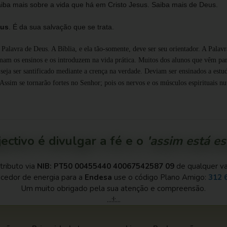
Saiba mais sobre a vida que há em Cristo Jesus. Saiba mais de Deus.
eus
. É da sua salvação que se trata.
alavra de Deus. A Bíblia, e ela tão-somente, deve ser seu orientador. A Palavr
amam os ensinos e os introduzem na vida prática. Muitos dos alunos que vêm pa
seja ser santificado mediante a crença na verdade. Deviam ser ensinados a estud
 Assim se tornarão fortes no Senhor; pois os nervos e os músculos espirituais n
ectivo é divulgar a fé e o
'assim está esc
tributo via
NIB: PT50 00455440 40067542587 09
de qualquer val
cedor de energia para a
Endesa
use o código Plano Amigo:
312 
Um muito obrigado pela sua atenção e compreensão.
...:!:...