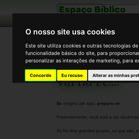
O nosso site usa cookies
"E tod
Este site utiliza cookies e outras tecnologias 
funcionalidade básica do site
,
para proporcionar
personalizar as interações de marketing
,
para e
Espaço Bíblico
>
Vai na Fé...!
Concordo
Eu recuso
Alterar as minhas pre
Vai na Fé...!
Se
chegou até aqui,
prepare-se
.
Presentemente, você está a ser doutrinad
Só há dois grandes grupos, os que são, 