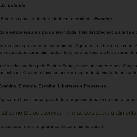
rada.
Entenda
.
 Este é o conceito de eternidade em eternidade.
Examine
.
vida e estabeleceu leis para a eternidade. Pela desobediência a terra 
a terra estava gravemente contaminada. Agora, está a terra e os céus.
rem evacuados serão eliminados. Isto, para os céus e a terra serem fo
ão selecionados pelo Espírito Santo, salvos únicamente pela Graça d
 estejam. O evento único só ocorrerá aquando da vinda do nosso Se
xamine
,
Entenda
,
Escolha
,
Liberte-se e Prepare-se
.
 Apesar de haver tempo para todo o propósito debaixo do céu, o tempo 
tal como Ele as escreveu
◌
e as Leis sobre a aliment
 a despertar em si, o querer conhecer mais de Deus.!.