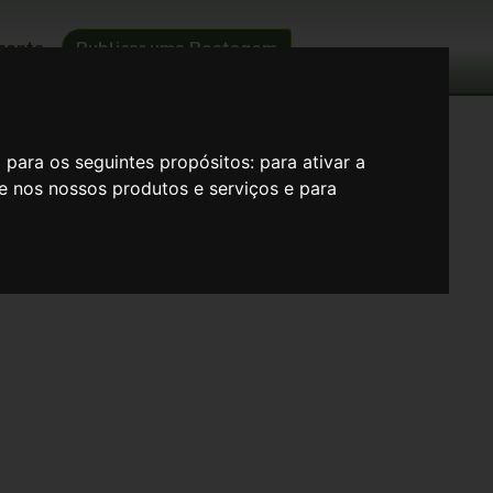
conta
Publicar uma Postagem
 1:33 )
o para os seguintes propósitos:
para ativar a
se nos nossos produtos e serviços e para