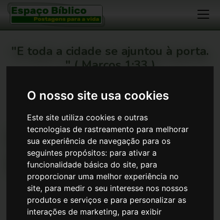
"E toda a cidade se ajuntou à porta.
" ( Marcos 1:33 )
...:! Que este seja mais um meio !:...
O nosso site usa cookies
Espaço Bíblico
>
Devocionais
>
A Fé Pela Qual Eu Vivo
>
Descida da nova Jerusalém
Este site utiliza cookies e outras
Descida da nova
tecnologias de rastreamento para melhorar
sua experiência de navegação para os
Jerusalém
seguintes propósitos:
para ativar a
funcionalidade básica do site
,
para
proporcionar uma melhor experiência no
site
,
para medir o seu interesse nos nossos
Item grátis
produtos e serviços e para personalizar as
interações de marketing
,
para exibir