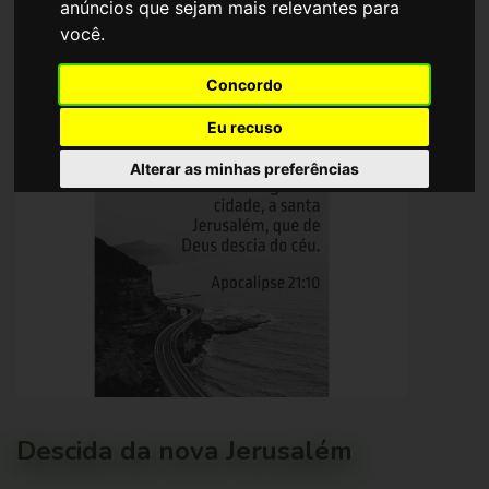
anúncios que sejam mais relevantes para
você
.
Data de publicação:
2024/12/05
Localização :
Santarém, Portugal
Concordo
Eu recuso
Alterar as minhas preferências
Descida da nova Jerusalém