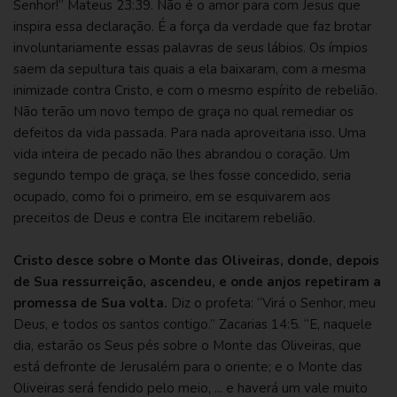
Senhor!”
Mateus 23:39
. Não é o amor para com Jesus que
inspira essa declaração. É a força da verdade que faz brotar
involuntariamente essas palavras de seus lábios. Os ímpios
saem da sepultura tais quais a ela baixaram, com a mesma
inimizade contra Cristo, e com o mesmo espírito de rebelião.
Não terão um novo tempo de graça no qual remediar os
defeitos da vida passada. Para nada aproveitaria isso. Uma
vida inteira de pecado não lhes abrandou o coração. Um
segundo tempo de graça, se lhes fosse concedido, seria
ocupado, como foi o primeiro, em se esquivarem aos
preceitos de Deus e contra Ele incitarem rebelião.
Cristo desce sobre o Monte das Oliveiras, donde, depois
de Sua ressurreição, ascendeu, e onde anjos repetiram a
promessa de Sua volta.
Diz o profeta: “Virá o Senhor, meu
Deus, e todos os santos contigo.”
Zacarias 14:5
. “E, naquele
dia, estarão os Seus pés sobre o Monte das Oliveiras, que
está defronte de Jerusalém para o oriente; e o Monte das
Oliveiras será fendido pelo meio, ... e haverá um vale muito