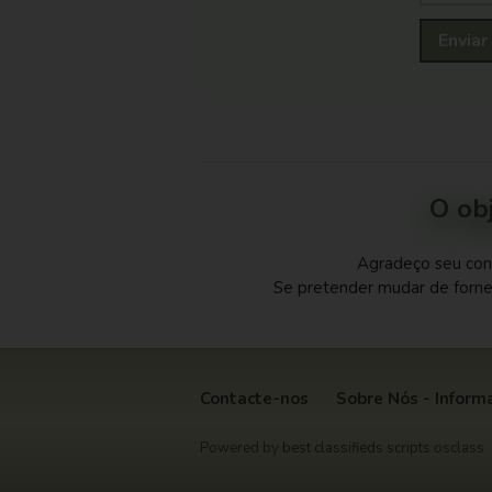
Enviar
O obj
Agradeço seu con
Se pretender mudar de forne
Contacte-nos
Sobre Nós - Inform
Powered by
best classifieds scripts
osclass