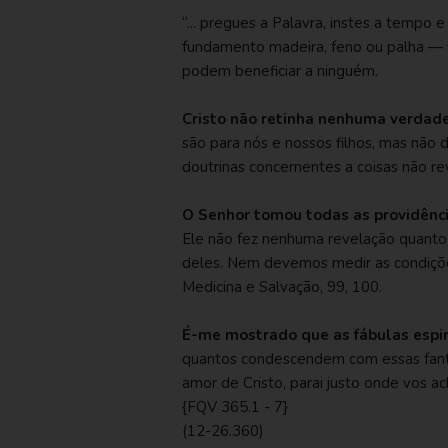
“... pregues a Palavra, instes a tempo 
fundamento madeira, feno ou palha — 
podem beneficiar a ninguém.
Cristo não retinha nenhuma verdade
são para nós e nossos filhos, mas não
doutrinas concernentes a coisas não re
O Senhor tomou todas as providência
Ele não fez nenhuma revelação quanto 
deles. Nem devemos medir as condições
Medicina e Salvação, 99, 100
.
É-me mostrado que as fábulas espir
quantos condescendem com essas fantas
amor de Cristo, parai justo onde vos ac
{FQV 365.1 - 7}
(12-26.360)