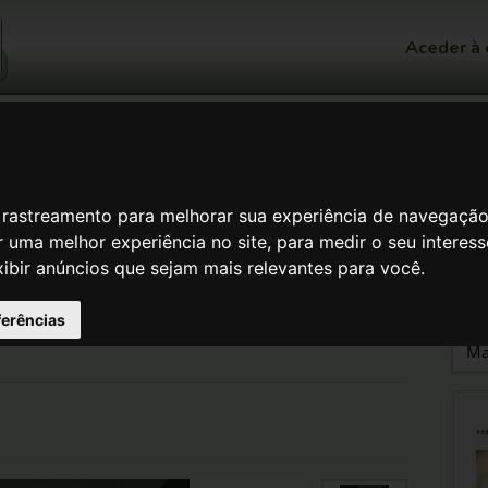
Aceder à 
a a cidade se ajuntou à porta. " ( Marcos
...:! Que este seja mais um meio !:...
de rastreamento para melhorar sua experiência de navegaçã
 Qual Eu Vivo
>
Especulações acerca da vida futura
 uma melhor experiência no site
,
para medir o seu interes
acerca da vida
xibir anúncios que sejam mais relevantes para você
.
ferências
.