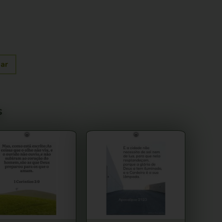
har
s