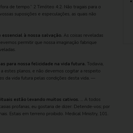
e fora de tempo.”
2 Timóteo 4:2
. Não tragais para o
vossas suposições e especulações, as quais não
 essencial à nossa salvação.
As coisas reveladas
 devemos permitir que nossa imaginação fabrique
veladas.
s para nossa felicidade na vida futura.
Todavia,
a estes planos, e não devemos cogitar a respeito
 da vida futura pelas condições desta vida. —
ituais estão levando muitos cativos.
... A todos
ias profanas, eu gostaria de dizer: Detende-vos; por
hais. Estais em terreno proibido.
Medical Ministry, 101
.