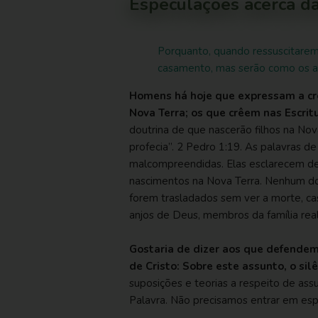
Especulações acerca da
Porquanto, quando ressuscitare
casamento, mas serão como os a
Homens há hoje que expressam a cr
Nova Terra; os que crêem nas Escrit
doutrina de que nascerão filhos na Nova
profecia”.
2 Pedro 1:19
. As palavras d
malcompreendidas. Elas esclarecem d
nascimentos na Nova Terra. Nenhum d
forem trasladados sem ver a morte, c
anjos de Deus, membros da família real
Gostaria de dizer aos que defendem 
de Cristo: Sobre este assunto, o sil
suposições e teorias a respeito de as
Palavra. Não precisamos entrar em esp