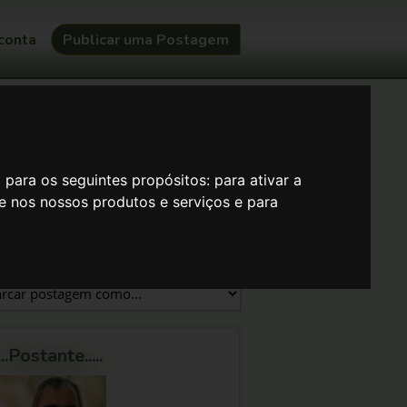
conta
Publicar uma Postagem
 1:33 )
o para os seguintes propósitos:
para ativar a
se nos nossos produtos e serviços e para
Item grátis
....Postante.....