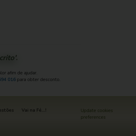
rito'
.
or afim de ajudar.
694 016
para obter desconto.
estões
Vai na Fé...!
Update cookies
preferences