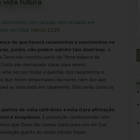
 vida futura
m dos mortos, nem casarão, nem se darão em
njos nos Céus.
Marcos 12:25
.
ença de que haverá casamentos e nascimentos na
uras, porém, não podem admitir tais doutrinas.
A
 Terra não constitui parte da “firme palavra da
e Cristo são demasiado claras para serem
e uma vez por todas a questão dos casamentos e
os que forem despertados da morte, nem dos que
I
asará ou será dado em casamento. Eles serão como os
.
pontos de vista contrários a esta clara afirmação
êncio é eloqüência.
É presunção condescender com
suntos que Deus não tornou claros para nós em Sua
eculação quanto ao nosso estado futuro.