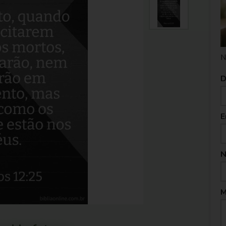
N
D
E
N
M