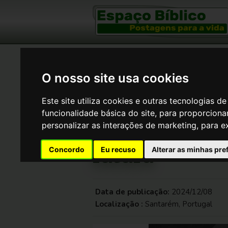
"E tod
O nosso site usa cookies
Este site utiliza cookies e outras tecnologias 
Espaço Bíblico
>
Devocionais
>
A Fé Pela
funcionalidade básica do site
,
para proporcionar
Especulações 
personalizar as interações de marketing
,
para e
futura
Concordo
Eu recuso
Alterar as minhas pre
Data de publicação:
2024/12/08
Localização :
Santarém, Portugal